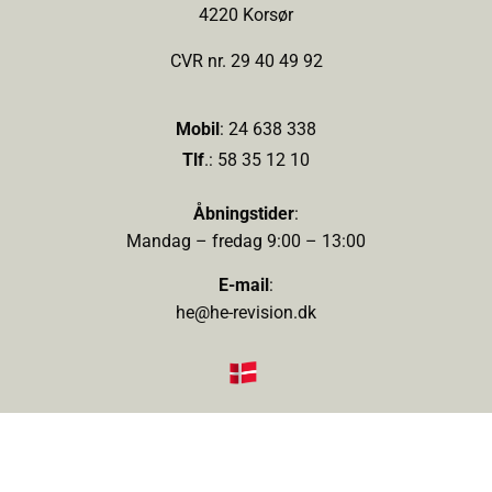
4220 Korsør
CVR nr. 29 40 49 92
Mobil
:
24 638 338
Tlf
.:
58 35 12 10
Åbningstider
:
Mandag – fredag 9:00 – 13:00
E-mail
:
he@he-revision.dk