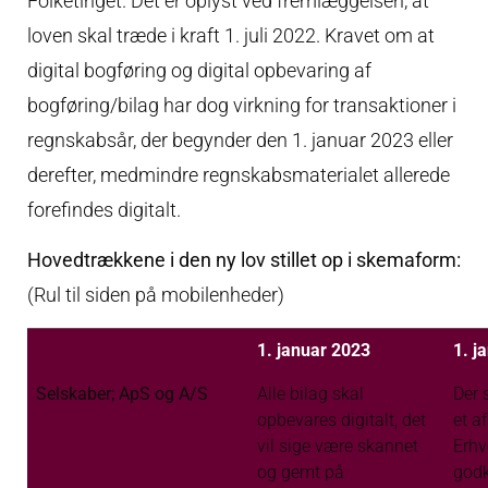
Folketinget. Det er oplyst ved fremlæggelsen, at
loven skal træde i kraft 1. juli 2022. Kravet om at
digital bogføring og digital opbevaring af
bogføring/bilag har dog virkning for transaktioner i
regnskabsår, der begynder den 1. januar 2023 eller
derefter, medmindre regnskabsmaterialet allerede
forefindes digitalt.
Hovedtrækkene i den ny lov stillet op i skemaform:
(Rul til siden på mobilenheder)
1. januar 2023
1. j
Selskaber; ApS og A/S
Alle bilag skal
Der 
opbevares digitalt, det
et af
vil sige være skannet
Erhv
og gemt på
god