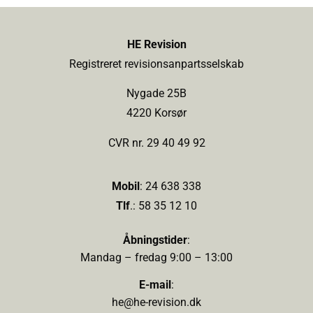
HE Revision
Registreret revisionsanpartsselskab
Nygade 25B
4220 Korsør
CVR nr. 29 40 49 92
Mobil
:
24 638 338
Tlf
.:
58 35 12 10
Åbningstider
:
Mandag – fredag 9:00 – 13:00
E-mail
:
he@he-revision.dk